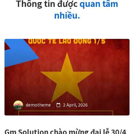
Thông tin được
quan tâm
nhiều.
demotheme
2 April, 2026
Gm Solution chào mừng đại lễ 30/4