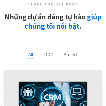
THÀNH TỰU ĐẠT ĐƯỢC
Những dự án đáng tự hào
giúp
chúng tôi nổi bật
.
All
ODC
Project